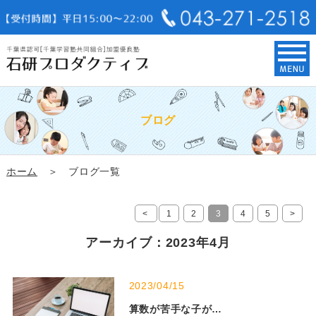
ブログ
ホーム
＞ ブログ一覧
<
1
2
3
4
5
>
アーカイブ：2023年4月
2023/04/15
算数が苦手な子が…