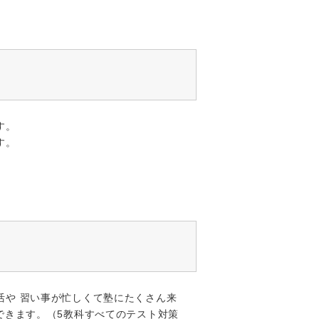
す。
す。
活や 習い事が忙しくて塾にたくさん来
できます。（5教科すべてのテスト対策