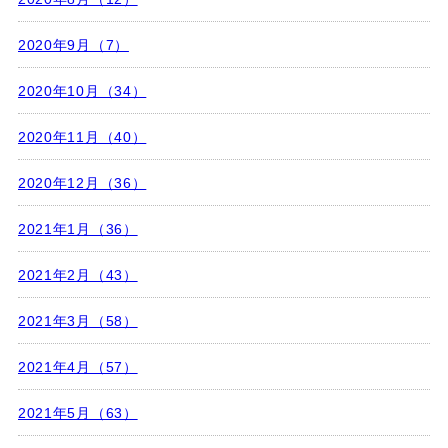
2020年9月（7）
2020年10月（34）
2020年11月（40）
2020年12月（36）
2021年1月（36）
2021年2月（43）
2021年3月（58）
2021年4月（57）
2021年5月（63）