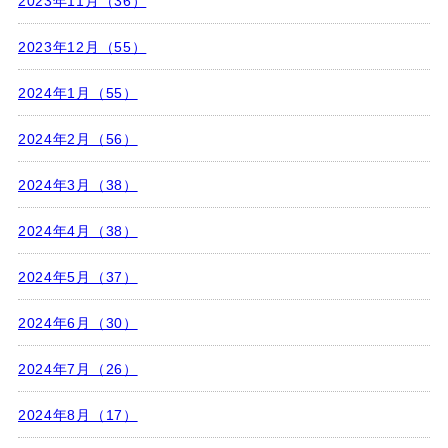
2023年11月（36）
2023年12月（55）
2024年1月（55）
2024年2月（56）
2024年3月（38）
2024年4月（38）
2024年5月（37）
2024年6月（30）
2024年7月（26）
2024年8月（17）