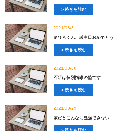
＞続きを読む
2021/08/31
まひろくん、誕生日おめでとう！
＞続きを読む
2021/08/30
石研は個別指導の塾です
＞続きを読む
2021/08/29
家だとこんなに勉強できない
＞続きを読む