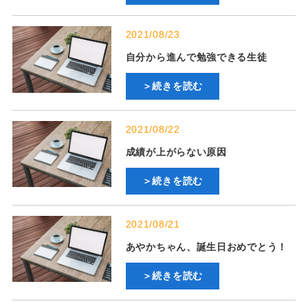
2021/08/23
自分から進んで勉強できる生徒
＞続きを読む
2021/08/22
成績が上がらない原因
＞続きを読む
2021/08/21
あやかちゃん、誕生日おめでとう！
＞続きを読む