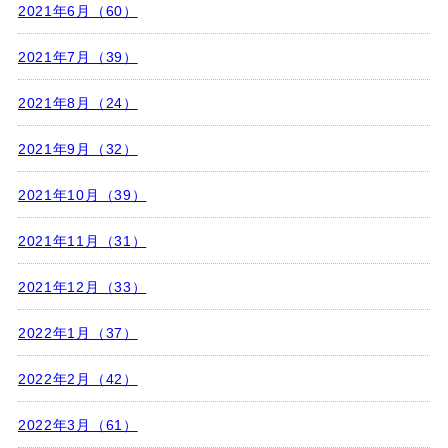
2021年6月（60）
2021年7月（39）
2021年8月（24）
2021年9月（32）
2021年10月（39）
2021年11月（31）
2021年12月（33）
2022年1月（37）
2022年2月（42）
2022年3月（61）