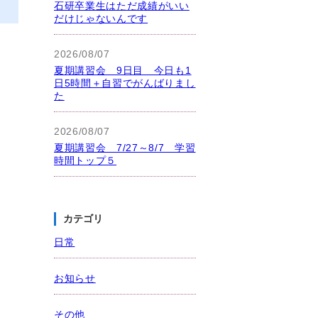
石研卒業生はただ成績がいい
だけじゃないんです
2026/08/07
夏期講習会 9日目 今日も1
日5時間＋自習でがんばりまし
た
2026/08/07
夏期講習会 7/27～8/7 学習
時間トップ５
カテゴリ
日常
お知らせ
その他