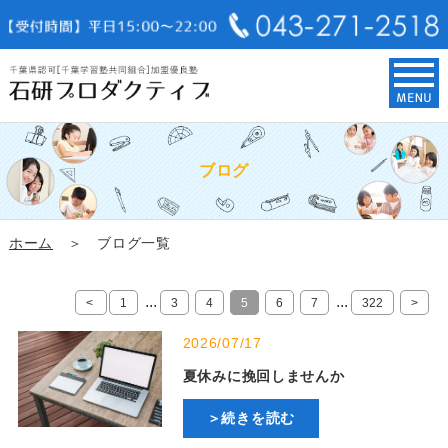
ブログ
ホーム
＞ ブログ一覧
...
...
<
1
3
4
5
6
7
322
>
2026/07/17
夏休みに挽回しませんか
＞続きを読む